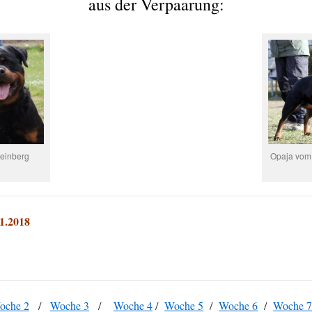
aus der Verpaarung:
einberg
Opaja vom
1.2018
oche 2
/
Woche 3
/
Woche 4
/
Woche 5
/
Woche 6
/
Woche 7