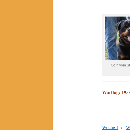
Odin vom St
Wurftag: 19.0
Woche 1
/
W