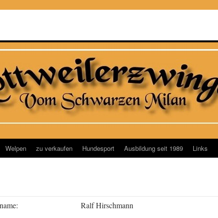
Welpen
zu verkaufen
Hundesport
Ausbildung seit 1989
Links
rname:
Ralf Hirschmann